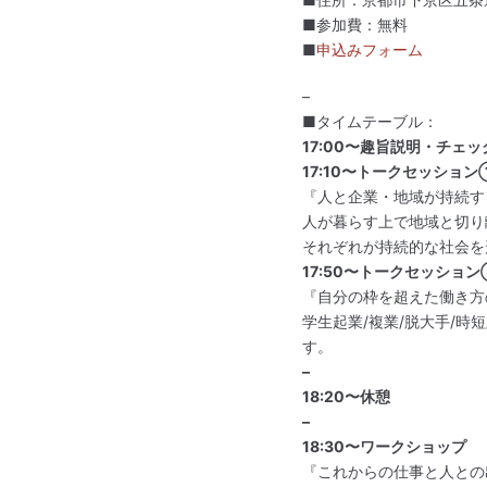
■参加費：無料
■
申込みフォーム
–
■タイムテーブル：
17:00〜趣旨説明・チェッ
17:10〜トークセッション
『人と企業・地域が持続す
人が暮らす上で地域と切り
それぞれが持続的な社会を
17:50〜トークセッショ
『自分の枠を超えた働き方
学生起業/複業/脱大手/
す。
–
18:20〜休憩
–
18:30〜ワークショップ
『これからの仕事と人との