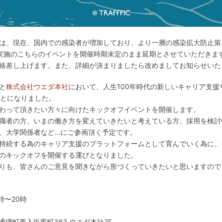
は、現在、国内での感染者が増加しており、より一層の感染拡大防止策
実施のこちらのイベントを開催時期未定のまま延期とさせていただきま
絡差し上げます。また、詳細が決まりましたら改めましてお知らせいた
と
株式会社ウエダ本社
において、人生100年時代の新しいキャリア支援
とになりました。
わって頂きたい方々に向けたキックオフイベントを開催します。
職者の方、いまの働き方を変えていきたいと考えている方、採用を検討
、大学関係者など…にご参画頂く予定です。
持続する為のキャリア支援のプラットフォームとして育んでいく為に、
のキックオフを開催する運びとなりました。
りも、皆さんのご意見を聞きながら形づくっていきたいと思いますので
時〜20時
堺町西入塩竈町363 ウエダ本社2F