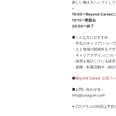
新しい働き方へシフトして
–
19:00〜Beyond Caree
19:15〜懇親会
20:00〜終了
■こんな方におすすめ
・学生のキャリアについて
・人と地域の関係性をデザ
・キャリアデザインについ
・採用を検討している経営
・就職・転職活動中（検討
■
Beyond Career 公式ペ
■お問い合わせ先：
info@tunagum.com
※プログラムの内容は予告