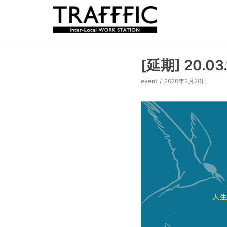
コ
ン
テ
ン
ツ
[延期] 20.0
に
ス
event
2020年2月20日
キ
ッ
プ